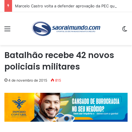
Marcelo Castro volta a defender aprovação da PEC que acaba com a escala 6×1 e avalia clima no Senado
Menu
Sw
Batalhão recebe 42 novos
policiais militares
4 de novembro de 2015
815