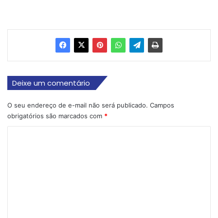
Deixe um comentário
O seu endereço de e-mail não será publicado.
Campos
obrigatórios são marcados com
*
C
o
m
e
n
t