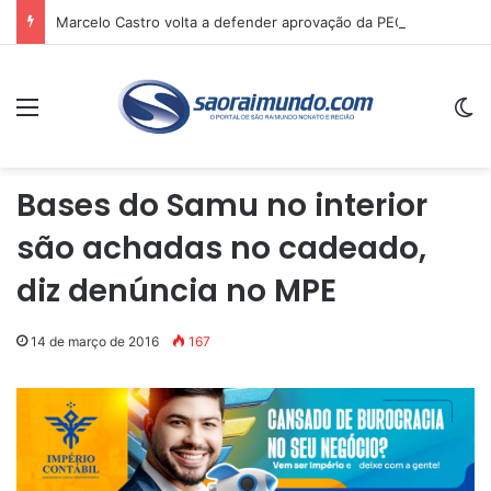
Marcelo Castro volta a defender aprovação da PEC que acaba com a escala 6×1 e avalia clima no Senado
Menu
Sw
Bases do Samu no interior
são achadas no cadeado,
diz denúncia no MPE
14 de março de 2016
167