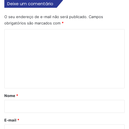
Deixe um comentário
O seu endereço de e-mail não será publicado.
Campos
obrigatórios são marcados com
*
C
o
m
e
n
t
á
r
Nome
*
i
o
*
E-mail
*