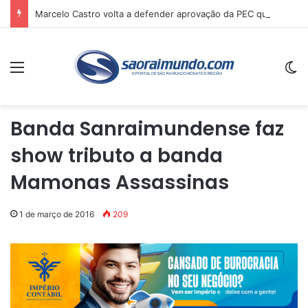
Marcelo Castro volta a defender aprovação da PEC que acaba com a escala 6×1 e avalia clima no Senado
Menu
Sw
Banda Sanraimundense faz
show tributo a banda
Mamonas Assassinas
1 de março de 2016
209