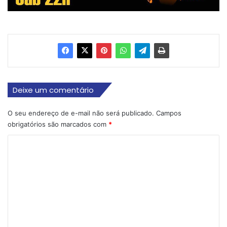
Deixe um comentário
O seu endereço de e-mail não será publicado.
Campos
obrigatórios são marcados com
*
C
o
m
e
n
t