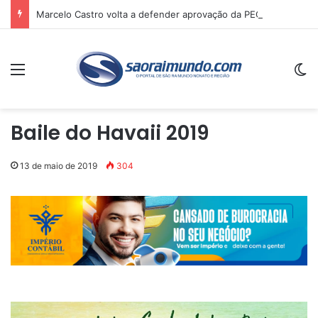
Marcelo Castro volta a defender aprovação da PEC que acaba com a escala 6×1 e avalia clima no Senado
Menu
Sw
Baile do Havaii 2019
13 de maio de 2019
304