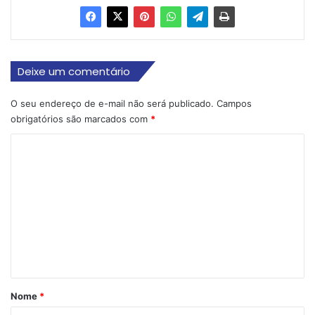
Deixe um comentário
O seu endereço de e-mail não será publicado.
Campos
obrigatórios são marcados com
*
C
o
m
e
n
t
á
r
Nome
*
i