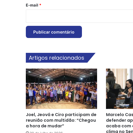
*
E-mail
*
Artigos relacionados
Joel, Jeová e Ciro participam de
Marcelo Cas
reunião com multidão: “Chegou
defender ap
a hora de mudar”
acaba com a
clima no Se