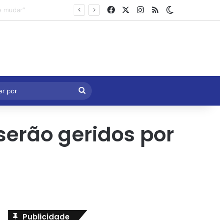
Facebook
X
Instagram
RSS
Switch skin
Marcelo Castro volta a defender aprovação da PEC que acaba com a escala 6×1 e avalia clima no Senado
eral
Procurar
por
 serão geridos por
Publicidade