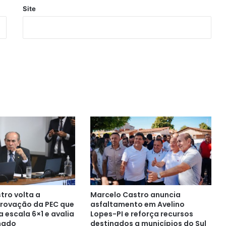
Site
tro volta a
Marcelo Castro anuncia
rovação da PEC que
asfaltamento em Avelino
 escala 6×1 e avalia
Lopes-PI e reforça recursos
nado
destinados a municípios do Sul