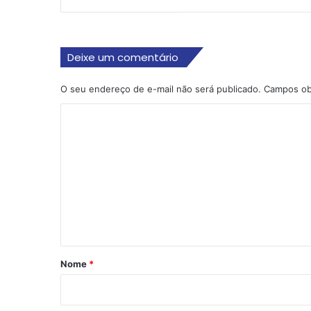
Deixe um comentário
O seu endereço de e-mail não será publicado.
Campos ob
C
o
m
e
n
t
á
r
Nome
*
i
o