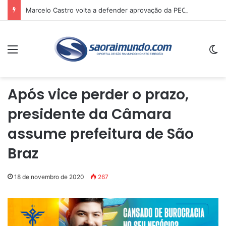
Marcelo Castro volta a defender aprovação da PEC que acaba com a escala 6×1 e avalia clima no Senado
Menu
Sw
Após vice perder o prazo,
presidente da Câmara
assume prefeitura de São
Braz
18 de novembro de 2020
267