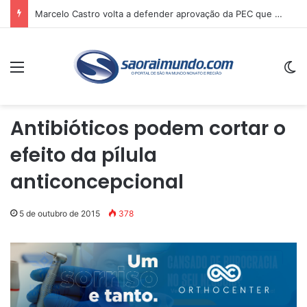
Marcelo Castro volta a defender aprovação da PEC que acaba com a escala 6×1 e avalia clima no Senado
Menu
Sw
Antibióticos podem cortar o
efeito da pílula
anticoncepcional
5 de outubro de 2015
378