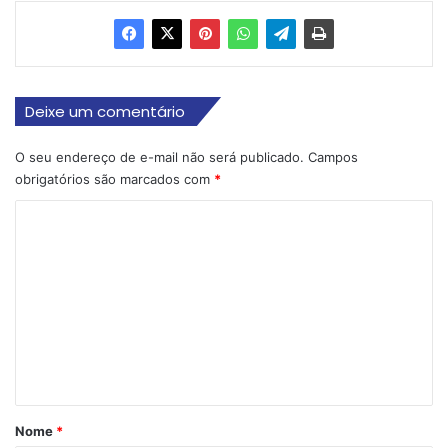
Deixe um comentário
O seu endereço de e-mail não será publicado.
Campos
obrigatórios são marcados com
*
C
o
m
e
n
t
á
r
Nome
*