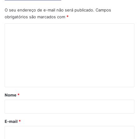
O seu endereço de e-mail não será publicado.
Campos
obrigatórios são marcados com
*
C
o
m
e
n
t
á
r
Nome
*
i
o
*
E-mail
*