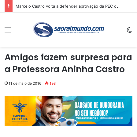
Marcelo Castro volta a defender aprovação da PEC que acaba com a escala 6×1 e avalia clima no Senado
Menu
Sw
Amigos fazem surpresa para
a Professora Aninha Castro
11 de maio de 2016
198