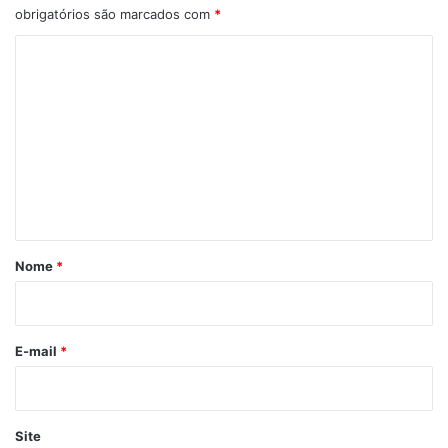
obrigatórios são marcados com
*
C
o
m
e
n
t
á
r
Nome
*
i
o
*
E-mail
*
Site