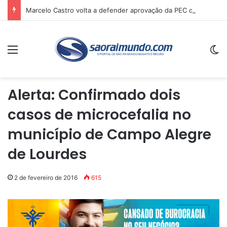
Marcelo Castro volta a defender aprovação da PEC que acaba com a escala 6×1 e avalia clima no Senado
Menu
Sw
Alerta: Confirmado dois
casos de microcefalia no
município de Campo Alegre
de Lourdes
2 de fevereiro de 2016
615