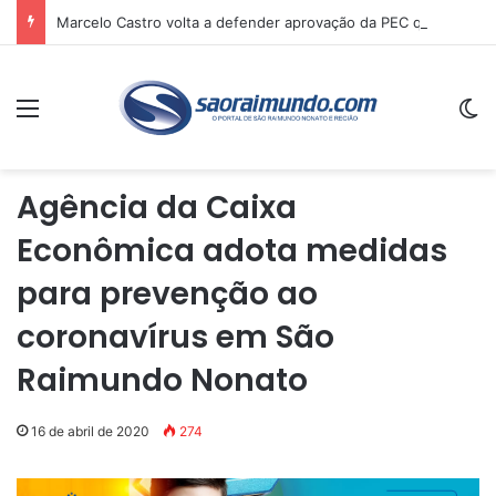
Marcelo Castro volta a defender aprovação da PEC que acaba com a escala 6×1 e avalia clima no Senado
Menu
Sw
Agência da Caixa
Econômica adota medidas
para prevenção ao
coronavírus em São
Raimundo Nonato
16 de abril de 2020
274