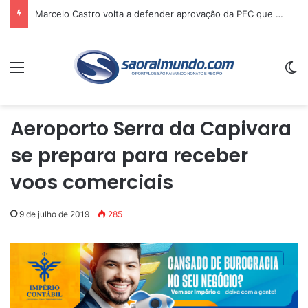
Marcelo Castro volta a defender aprovação da PEC que acaba com a escala 6×1 e avalia clima no Senado
Menu
Sw
Aeroporto Serra da Capivara
se prepara para receber
voos comerciais
9 de julho de 2019
285