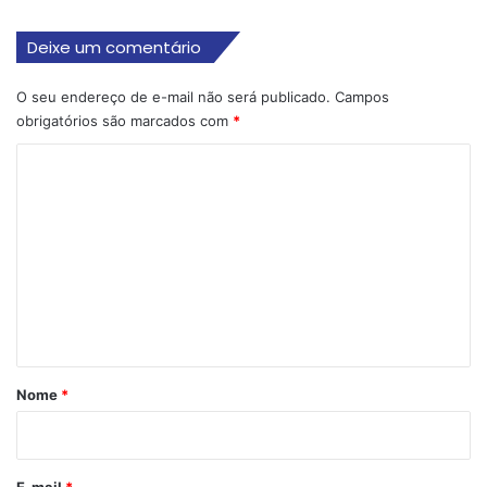
Deixe um comentário
O seu endereço de e-mail não será publicado.
Campos
obrigatórios são marcados com
*
C
o
m
e
n
t
á
r
Nome
*
i
o
*