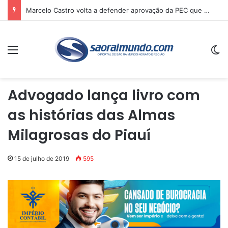
Marcelo Castro volta a defender aprovação da PEC que acaba com a escala 6×1 e avalia clima no Senado
Menu
Sw
Advogado lança livro com
as histórias das Almas
Milagrosas do Piauí
15 de julho de 2019
595