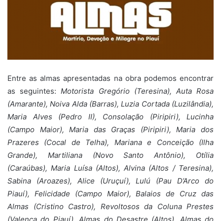
Entre as almas apresentadas na obra podemos encontrar
as seguintes:
Motorista Gregório (Teresina), Auta Rosa
(Amarante), Noiva Alda (Barras), Luzia Cortada (Luzilândia),
Maria Alves (Pedro II), Consolação (Piripiri), Lucinha
(Campo Maior), Maria das Graças (Piripiri), Maria dos
Prazeres (Cocal de Telha), Mariana e Conceição (Ilha
Grande), Martiliana (Novo Santo Antônio), Otília
(Caraúbas), Maria Luísa (Altos), Alvina (Altos / Teresina),
Sabina (Aroazes), Alice (Uruçuí), Lulú (Pau D’Arco do
Piauí), Felicidade (Campo Maior), Balaios de Cruz das
Almas (Cristino Castro), Revoltosos da Coluna Prestes
(Valença do Piauí), Almas do Desastre (Altos), Almas do