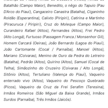
Batalhão (Campo Maior), Benedito, o nêgo do Tapuio (Pau
D’Arco do Piauí), Cangaceiro Canastra (Batalha), Ciganinho
Roldão (Esperantina), Calixto (Piripiri), Catirina e Martinho
(Piracuruca / Piripiri), Cruz do Moleque (Campo Maior),
Curandeiro Rafael (Altos), Fernandes (Altos), Frei Pedro
(Alto Longá), Furtuoso (Passagem Franca / Monsenhor Gil),
Homem Carcará (Oeiras), João Bernardo (Lagoa do Piauí),
João Cartomante (Cocal / Parnaíba), Manoel (Altos),
Mariano (Coivaras), Menino de Ouro da Pedra do Letreiro
(Batalha), Pedrão (Altos), Quirino (Altos), Samuel (Cocal de
Telha), Simãozinho do Cruzeiro (Coivaras / Alto Longá),
Sitônio (Altos), Tertuliano (Valença do Piauí), Vaqueiro
enterrado vivo (Altos), Vaqueiro do Pescoço Quebrado
(Picos), Vaqueiro da Cruz da Frei Serafim (Teresina),
Irmãos Romeiros (São Miguel da Baixa Grande), Irmãos
Surdos (Parnaíba), Três Irmãos (Jaicós).