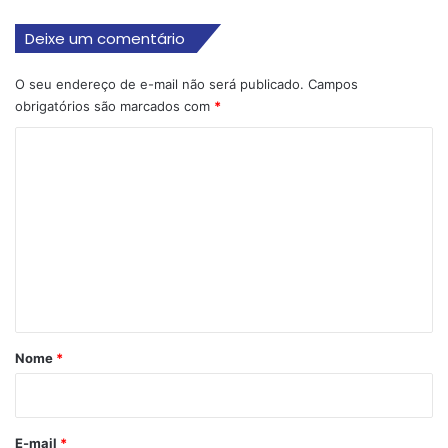
Deixe um comentário
O seu endereço de e-mail não será publicado.
Campos
obrigatórios são marcados com
*
C
o
m
e
n
t
á
r
Nome
*
i
o
*
E-mail
*