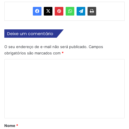
Deixe um comentário
O seu endereço de e-mail não será publicado.
Campos
obrigatórios são marcados com
*
C
o
m
e
n
t
á
r
Nome
*