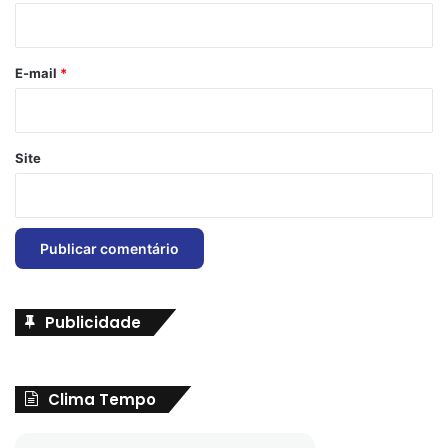
i
o
*
E-mail
*
Site
Publicidade
Clima Tempo