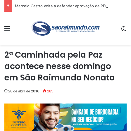
Marcelo Castro volta a defender aprovação da PEC que acaba com a escala 6×1 e avalia clima no Senado
Menu
Sw
2ª Caminhada pela Paz
acontece nesse domingo
em São Raimundo Nonato
28 de abril de 2016
285